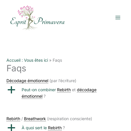
Aller
au
contenu
Accueil : Vous êtes ici
»
Faqs
Faqs
Décodage émotionnel
(par l’écriture)
a
Peut-on combiner
Rebirth
et
décodage
émotionnel
?
Rebirth
/
Breathwork
(respiration consciente)
a
À quoi sert le
Rebirth
?